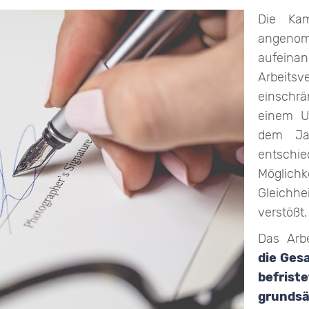
Die Ka
angeno
aufein
Arbeitsv
einschrä
einem Ur
dem Ja
entsch
Möglich
Gleichh
verstößt.
Das Arbe
die Ges
befri
grunds