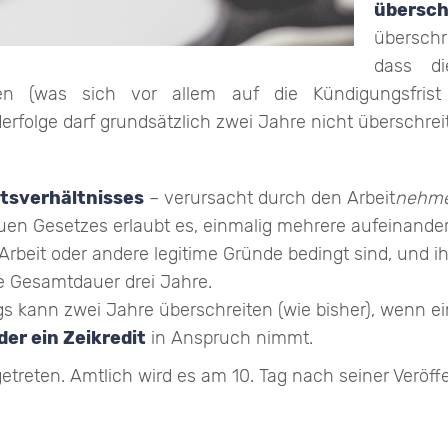
übersch
übersch
dass di
en (was sich vor allem auf die Kündigungsfrist 
erfolge darf grundsätzlich zwei Jahre nicht überschrei
tsverhältnisses
– verursacht durch den Arbeit
nehm
euen Gesetzes erlaubt es, einmalig mehrere aufeinander
r Arbeit oder andere legitime Gründe bedingt sind, und 
bte Gesamtdauer drei Jahre.
gs kann zwei Jahre überschreiten (wie bisher), wenn ei
r ein Zeikredit
in Anspruch nimmt.
getreten. Amtlich wird es am 10. Tag nach seiner Veröff