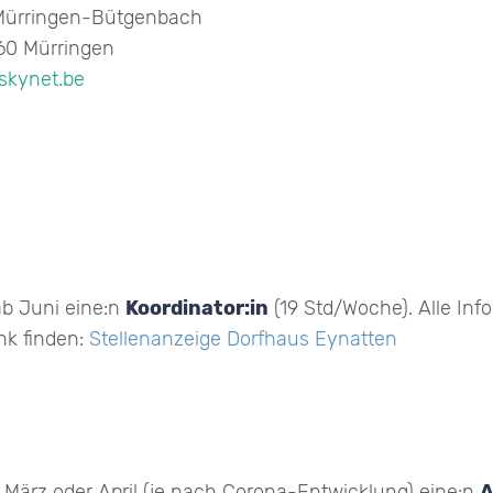
 Mürringen-Bütgenbach
60 Mürringen
@skynet.be
b Juni eine:n
Koordinator:in
(19 Std/Woche). Alle In
nk finden:
Stellenanzeige Dorfhaus Eynatten
b März oder April (je nach Corona-Entwicklung) eine:n
A