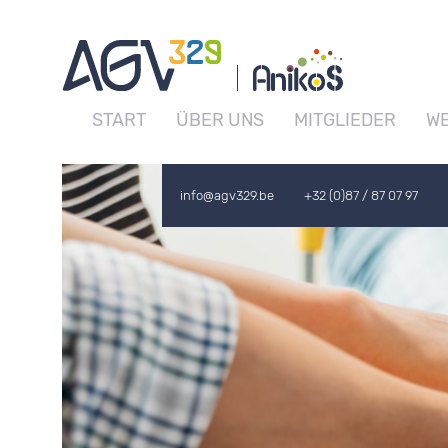
START
ÜBER UNS
MITGLIEDER
WE
info@agv329.be
+32 (0)87 / 87 07 97