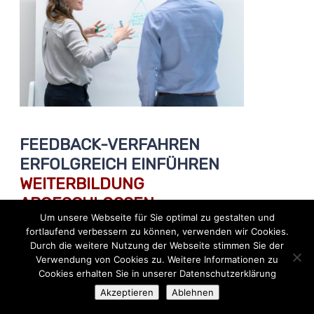
FEEDBACK-VERFAHREN
ERFOLGREICH EINFÜHREN
WEITERBILDUNG
ABGESCHLOSSEN
Um unsere Webseite für Sie optimal zu gestalten und
fortlaufend verbessern zu können, verwenden wir Cookies.
mehr Infos
Durch die weitere Nutzung der Webseite stimmen Sie der
Verwendung von Cookies zu. Weitere Informationen zu
Cookies erhalten Sie in unserer Datenschutzerklärung
Akzeptieren
Ablehnen