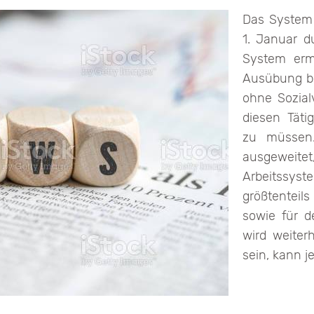
Das System 
1. Januar du
System ermö
Ausübung be
ohne Sozial
diesen Täti
zu müssen.
ausgeweitet
Arbeitssyste
größtenteil
sowie für d
wird weiter
sein, kann j