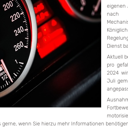
eigenen 
nach e
Mechani
Königlic
Regelung
Dienst ba
Aktuell 
pro gefa
2024 wir
Juli gem
angepass
Ausnah
Fortbew
motorisi
ns gerne, wenn Sie hierzu mehr Informationen benötigen